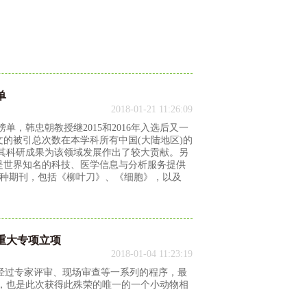
单
2018-01-21 11:26:09
者榜单，韩忠朝教授继2015和2016年入选后又一
文的被引总次数在本学科所有中国(大陆地区)的
其科研成果为该领域发展作出了较大贡献。另
尔是世界知名的科技、医学信息与分析服务提供
多种期刊，包括《柳叶刀》、《细胞》，以及
重大专项立项
2018-01-04 11:23:19
经过专家评审、现场审查等一系列的程序，最
项，也是此次获得此殊荣的唯一的一个小动物相