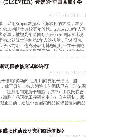
ELSEVIER）评选的“中国高被引学
2020-05-08 08:46:23
，采用Scopus数据和上海软科的方法，本次
韩忠朝院士连续五年登榜。2015-2018年入选
者名单，被视为学者国际发表乃至国际学术竞
是韩忠朝院士连续第5年入选榜单，学术研究
和学术前沿，这充分表明韩忠朝院士在干细胞
胞行业发展做出了重要贡献。以韩忠朝院士为
类新药再获临床试验许可
2020-04-28 08:59:47
的干细胞I类新药“注射用间充质干细胞（脐
耘，截至目前，韩忠朝院士的团队已在全球范围
）。 注射用间充质干细胞（脐带）由汉氏联合
（细胞产品国家工程研究中心）自主研制，属
。截止目前，通过中国国家药品监督管理局药品
角膜损伤药效研究和临床初探》