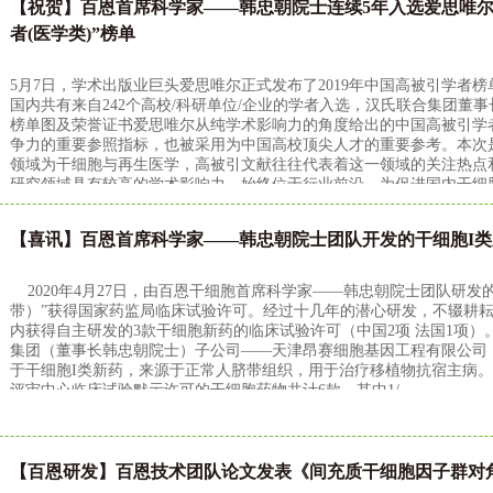
【祝贺】百恩首席科学家——韩忠朝院士连续5年入选爱思唯尔（
者(医学类)”榜单
5月7日，学术出版业巨头爱思唯尔正式发布了2019年中国高被引学者榜单
国内共有来自242个高校/科研单位/企业的学者入选，汉氏联合集团董事长
榜单图及荣誉证书爱思唯尔从纯学术影响力的角度给出的中国高被引学
争力的重要参照指标，也被采用为中国高校顶尖人才的重要参考。本次
领域为干细胞与再生医学，高被引文献往往代表着这一领域的关注热点
研究领域具有较高的学术影响力，始终位于行业前沿，为促进国内干细
【喜讯】百恩首席科学家——韩忠朝院士团队开发的干细胞I
2020年4月27日，由百恩干细胞首席科学家——韩忠朝院士团队研发
带）”获得国家药监局临床试验许可。经过十几年的潜心研发，不辍耕
内获得自主研发的3款干细胞新药的临床试验许可（中国2项 法国1项
集团（董事长韩忠朝院士）子公司——天津昂赛细胞基因工程有限公司
于干细胞I类新药，来源于正常人脐带组织，用于治疗移植物抗宿主病
评审中心临床试验默示许可的干细胞药物共计6款。其中1/
【百恩研发】百恩技术团队论文发表《间充质干细胞因子群对