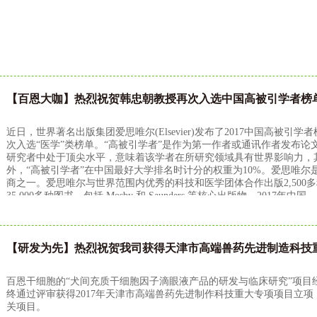
【百恩大咖】热烈祝贺韩忠朝教授再次入选中国高被引学者榜
近日，世界著名出版集团爱思唯尔(Elsevier)发布了2017中国高被引学
次入选“医学”类榜单。“高被引学者”是作为第一作者或通讯作者发布论
研究者中处于顶尖水平，意味着该学者在所研究领域具有世界影响力，
外，“高被引学者”在中国最好大学排名时计分的权重为10%。爱思唯
商之一。爱思唯尔与世界范围内优秀的科技和医学团体合作出版2,500
35,000多种图书，包括 Mosby 和 Saunders 等核心出版物。2017年中国
【研发为先】热烈祝贺我司获得天津市高端兽药先进制造科技
百恩干细胞的“犬间充质干细胞因子滴眼液产品的研发与临床研究”项目
终通过评审获得2017年天津市高端兽药先进制作科技重大专项项目立
关项目。