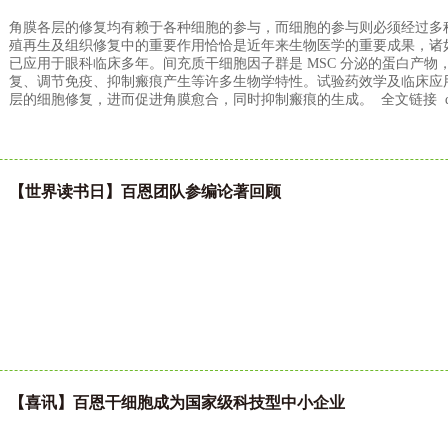
角膜各层的修复均有赖于各种细胞的参与，而细胞的参与则必须经过多
殖再生及组织修复中的重要作用恰恰是近年来生物医学的重要成果，诸如 
已应用于眼科临床多年。间充质干细胞因子群是 MSC 分泌的蛋白产
复、调节免疫、抑制瘢痕产生等许多生物学特性。试验药效学及临床应
层的细胞修复，进而促进角膜愈合，同时抑制瘢痕的生成。 全文链接 doi:10.3969/j.
【世界读书日】百恩团队参编论著回顾
【喜讯】百恩干细胞成为国家级科技型中小企业