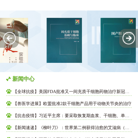
新闻中心
【全球抗疫】美国FDA批准又一间充质干细胞药物治疗新冠肺炎
【兽医学进展】欧盟批准2款干细胞产品用于动物关节炎的治疗
【抗击疫情】习近平主席：要采取恢复期血浆、干细胞、单克隆抗体等先进治疗方式，提升重症、危重症救治水平
【新闻速递】《柳叶刀》：世界第二例获得治愈的艾滋病（HIV）病例