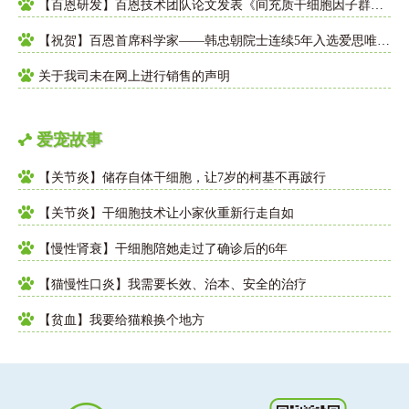
【百恩研发】百恩技术团队论文发表《间充质干细胞因子群对角膜损伤药效研究和临床初探》
【祝贺】百恩首席科学家——韩忠朝院士连续5年入选爱思唯尔（ELSEVIER）评选的“中国高被引学者(医学类)”榜单
关于我司未在网上进行销售的声明
爱宠故事
【关节炎】储存自体干细胞，让7岁的柯基不再跛行
【关节炎】干细胞技术让小家伙重新行走自如
【慢性肾衰】干细胞陪她走过了确诊后的6年
【猫慢性口炎】我需要长效、治本、安全的治疗
【贫血】我要给猫粮换个地方